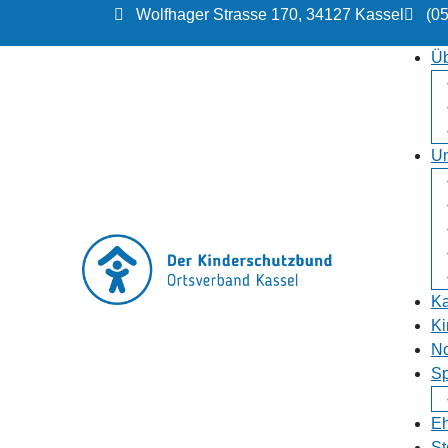
Wolfhager Strasse 170, 34127 Kassel
(0
Üb
Un
Ka
Ki
No
S
E
St