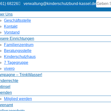
561) 68226
verwaltung@kinderschutzbund-kassel.de
er Uns
Geschäftsstelle
Kontakt
Vorstand
sere Einrichtungen
Familienzentrum
Beratungsstelle
Kinderschutzhaus
7 Tagegruppe
vivero
mpagne – TrinkWasser!
nderrechte
tinsel
penden
Mitglied werden
hrenamt
ellenangebote